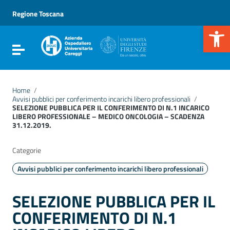
Vai ai contenuti
Vai al menu di navigazione
Regione Toscana
Vai al footer
Apr
Attiva / disattiva la navigazione
Home
/
Avvisi pubblici per conferimento incarichi libero professionali
/
SELEZIONE PUBBLICA PER IL CONFERIMENTO DI N.1 INCARICO
LIBERO PROFESSIONALE – MEDICO ONCOLOGIA – SCADENZA
31.12.2019.
Categorie
Avvisi pubblici per conferimento incarichi libero professionali
SELEZIONE PUBBLICA PER IL
CONFERIMENTO DI N.1