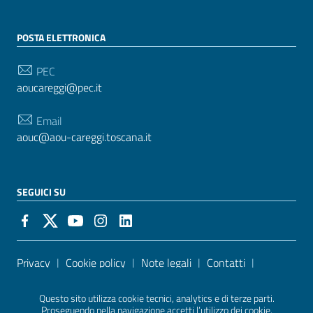
POSTA ELETTRONICA
PEC
aoucareggi@pec.it
Email
aouc@aou-careggi.toscana.it
SEGUICI SU
Sezione Link Utili
Privacy
|
Cookie policy
|
Note legali
|
Contatti
|
Accessibilità
| Realizzato con
WordPress
|
Tema
Questo sito utilizza cookie tecnici, analytics e di terze parti.
grafico
ItaliaWP2
| Basato sul
Prototipo per siti PA di
Proseguendo nella navigazione accetti l’utilizzo dei cookie.