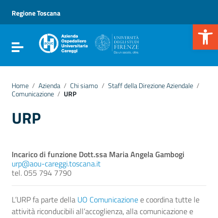
Vai ai contenuti
Vai al menu di navigazione
Regione Toscana
Vai al footer
Apr
Attiva / disattiva la navigazione
Home
/
Azienda
/
Chi siamo
/
Staff della Direzione Aziendale
/
Comunicazione
/
URP
URP
Incarico di funzione Dott.ssa Maria Angela Gambogi
urp@aou-careggi.toscana.it
tel. 055 794 7790
L’URP fa parte della
UO Comunicazione
e coordina tutte le
attività riconducibili all’accoglienza, alla comunicazione e