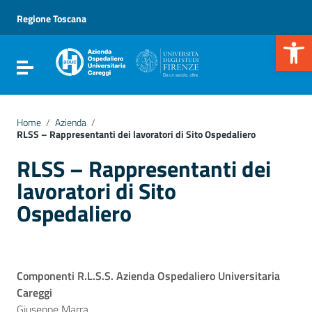
Vai ai contenuti
Vai al menu di navigazione
Regione Toscana
Vai al footer
Apr
Attiva / disattiva la navigazione
Home
/
Azienda
/
RLSS – Rappresentanti dei lavoratori di Sito Ospedaliero
RLSS – Rappresentanti dei
lavoratori di Sito
Ospedaliero
Componenti R.L.S.S. Azienda Ospedaliero Universitaria
Careggi
Giuseppe Marra