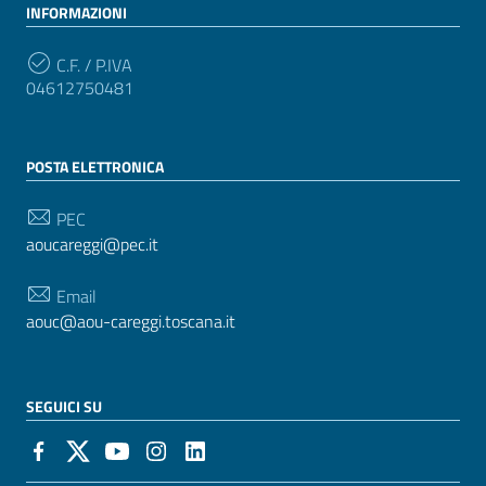
INFORMAZIONI
C.F. / P.IVA
04612750481
POSTA ELETTRONICA
PEC
aoucareggi@pec.it
Email
aouc@aou-careggi.toscana.it
SEGUICI SU