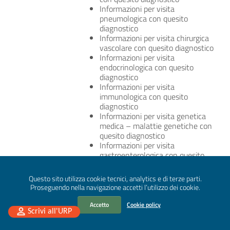
Informazioni per visita
pneumologica con quesito
diagnostico
Informazioni per visita chirurgica
vascolare con quesito diagnostico
Informazioni per visita
endocrinologica con quesito
diagnostico
Informazioni per visita
immunologica con quesito
diagnostico
Informazioni per visita genetica
medica – malattie genetiche con
quesito diagnostico
Informazioni per visita
gastroenterologica con quesito
diagnostico
Informazioni per visita ginecologica
Questo sito utilizza cookie tecnici, analytics e di terze parti.
– Infertilità di coppia – Gravidanza
Proseguendo nella navigazione accetti l’utilizzo dei cookie.
(patologie) – Vulvoscopia – con
quesito diagnostico
Accetto
Cookie policy
Informazioni per visita algologica
Scrivi all'URP
con quesito diagnostico