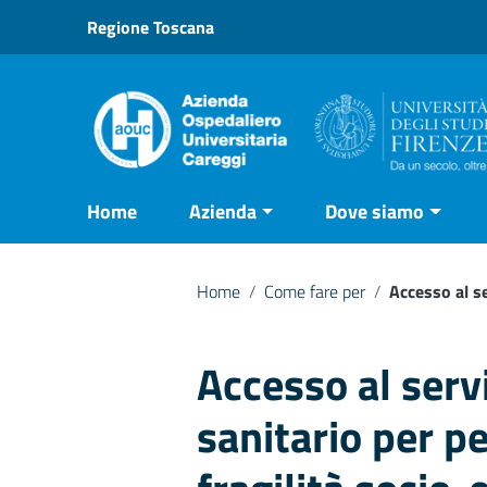
Vai ai contenuti
Regione Toscana
Vai al menu di navigazione
Vai al footer
Home
Azienda
Dove siamo
Home
/
Come fare per
/
Accesso al s
Accesso al servi
sanitario per p