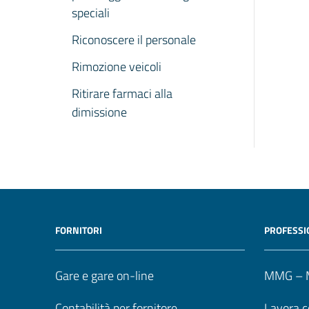
speciali
Riconoscere il personale
Rimozione veicoli
Ritirare farmaci alla
dimissione
FORNITORI
PROFESSI
Gare e gare on-line
MMG – M
Contabilità per fornitore
Lavora c