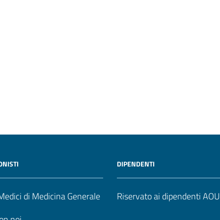
ONISTI
DIPENDENTI
edici di Medicina Generale
Riservato ai dipendenti AO
on noi