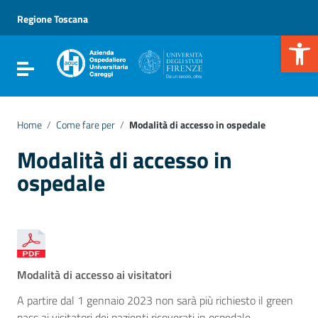
Vai ai contenuti
Vai al menu di navigazione
Regione Toscana
Vai al footer
Apr
Attiva / disattiva la navigazione
Home
/
Come fare per
/
Modalità di accesso in ospedale
Modalità di accesso in
ospedale
Modalità di accesso ai visitatori
A partire dal 1 gennaio 2023 non sarà più richiesto il green
pass ai visitatori dei pazienti ricoverati in ospedale.