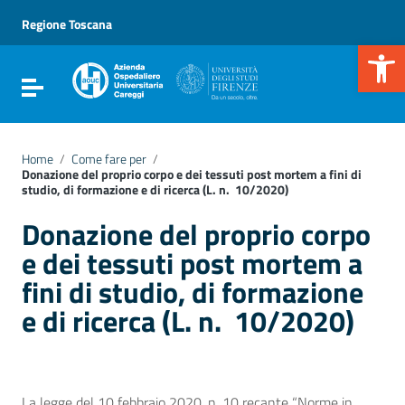
Vai ai contenuti
Vai al menu di navigazione
Regione Toscana
Vai al footer
Apr
Attiva / disattiva la navigazione
Home
/
Come fare per
/
Donazione del proprio corpo e dei tessuti post mortem a fini di
studio, di formazione e di ricerca (L. n. 10/2020)
Donazione del proprio corpo
e dei tessuti post mortem a
fini di studio, di formazione
e di ricerca (L. n. 10/2020)
La legge del 10 febbraio 2020, n. 10 recante “Norme in