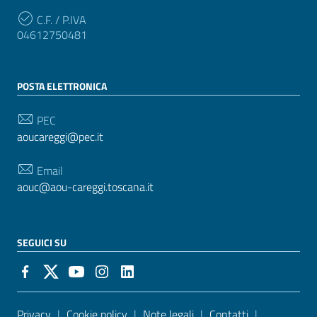
C.F. / P.IVA
04612750481
POSTA ELETTRONICA
PEC
aoucareggi@pec.it
Email
aouc@aou-careggi.toscana.it
SEGUICI SU
Sezione Link Utili
Privacy
|
Cookie policy
|
Note legali
|
Contatti
|