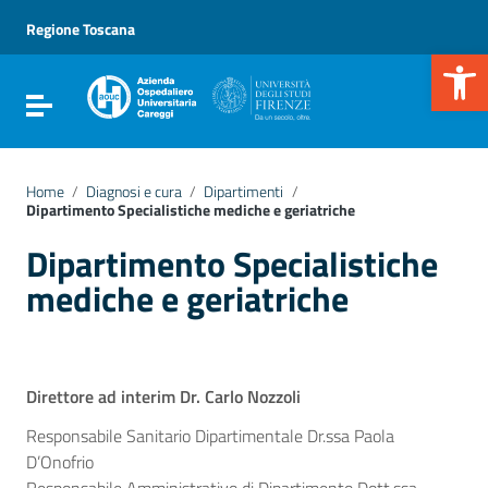
Vai ai contenuti
Vai al menu di navigazione
Regione Toscana
Vai al footer
Apr
Attiva / disattiva la navigazione
Home
/
Diagnosi e cura
/
Dipartimenti
/
Dipartimento Specialistiche mediche e geriatriche
Dipartimento Specialistiche
mediche e geriatriche
Direttore ad interim Dr. Carlo Nozzoli
Responsabile Sanitario Dipartimentale Dr.ssa Paola
D’Onofrio