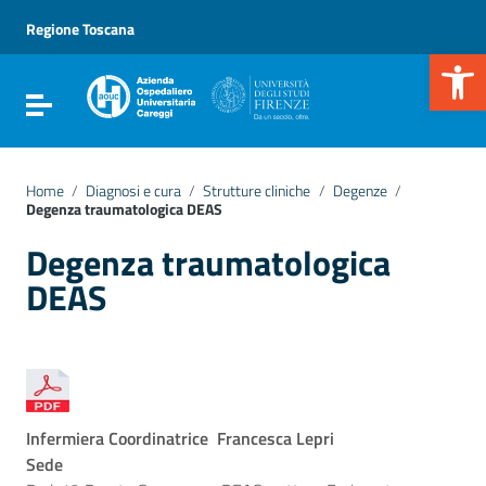
Vai ai contenuti
Vai al menu di navigazione
Regione Toscana
Vai al footer
Apr
Attiva / disattiva la navigazione
Home
/
Diagnosi e cura
/
Strutture cliniche
/
Degenze
/
Degenza traumatologica DEAS
Degenza traumatologica
DEAS
Infermiera Coordinatrice Francesca Lepri
Sede