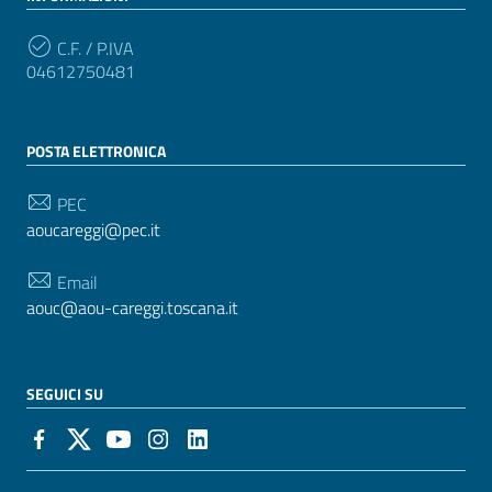
C.F. / P.IVA
04612750481
POSTA ELETTRONICA
PEC
aoucareggi@pec.it
Email
aouc@aou-careggi.toscana.it
SEGUICI SU