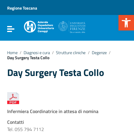
Vai ai contenuti
Vai al menu di navigazione
Regione Toscana
Vai al footer
Apr
Attiva / disattiva la navigazione
Home
/
Diagnosi e cura
/
Strutture cliniche
/
Degenze
/
Day Surgery Testa Collo
Day Surgery Testa Collo
Infermiera
Coordinatrice in attesa di nomina
Contatti
Tel. 055 794 7112