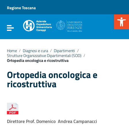
Vai ai contenuti
Vai al menu di navigazione
Regione Toscana
Vai al footer
Apr
Attiva / disattiva la navigazione
Home
/
Diagnosi e cura
/
Dipartimenti
/
Strutture Organizzative Dipartimentali (SOD)
/
Ortopedia oncologica e ricostruttiva
Ortopedia oncologica e
ricostruttiva
Direttore Prof. Domenico Andrea Campanacci