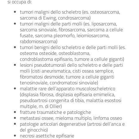
si occupa di:
tumori maligni dello scheletro (es. osteosarcoma,
sarcoma di Ewing, condrosarcoma)
tumori maligni delle parti molli (es. liposarcoma,
sarcoma sinoviale, fibrosarcoma, sarcoma a cellule
fusate, sarcoma pleomorfo, leiomiosarcoma,
rabdomiosarcoma)
tumori benigni dello scheletro e delle parti molli (es.
osteoma osteoide, osteoblastoma,
condroblastoma epifisario, tumore a cellule giganti)
lesioni pseudotumorali dello scheletro e delle parti
molli (cisti aneurismatica, cisti ossea semplice,
fibromatosi desmoide, tumore a cellule giganti
tenosinoviale, condromatosi sinoviale)
malattie rare dell’apparato muscoloscheletrico
(displasia fibrosa, displasia epifisaria emimelica,
pseudoartrosi congenita di tibia, malattia esostosi
multiple, m. di Ollier)
fratture traumatiche e patologiche
metastasi ossee, mieloma multiplo, linfoma osseo
patologie articolari degenerative (artrosi dell’anca e
del ginocchio)
necrosi asettiche epifisarie