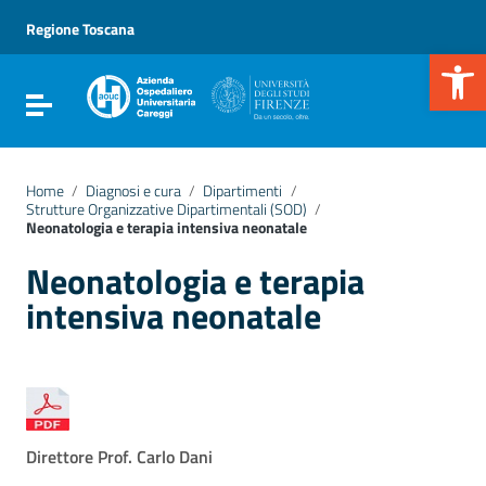
Vai ai contenuti
Vai al menu di navigazione
Regione Toscana
Vai al footer
Apr
Attiva / disattiva la navigazione
Home
/
Diagnosi e cura
/
Dipartimenti
/
Strutture Organizzative Dipartimentali (SOD)
/
Neonatologia e terapia intensiva neonatale
Neonatologia e terapia
intensiva neonatale
Direttore Prof. Carlo Dani