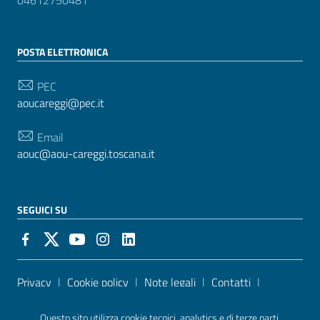
04612750481
POSTA ELETTRONICA
PEC
aoucareggi@pec.it
Email
aouc@aou-careggi.toscana.it
SEGUICI SU
Sezione Link Utili
Privacy
|
Cookie policy
|
Note legali
|
Contatti
|
Accessibilità
| Realizzato con
WordPress
|
Tema
Questo sito utilizza cookie tecnici, analytics e di terze parti.