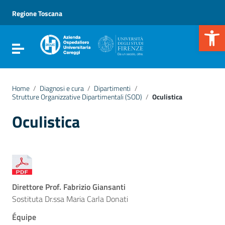
Vai ai contenuti
Vai al menu di navigazione
Regione Toscana
Vai al footer
Apr
Attiva / disattiva la navigazione
Home
/
Diagnosi e cura
/
Dipartimenti
/
Strutture Organizzative Dipartimentali (SOD)
/
Oculistica
Oculistica
Direttore Prof. Fabrizio Giansanti
Sostituta Dr.ssa Maria Carla Donati
Équipe