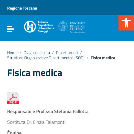
Vai ai contenuti
Vai al menu di navigazione
Regione Toscana
Vai al footer
Apr
Attiva / disattiva la navigazione
Home
/
Diagnosi e cura
/
Dipartimenti
/
Strutture Organizzative Dipartimentali (SOD)
/
Fisica medica
Fisica medica
Responsabile Prof.ssa Stefania Pallotta
Sostituta Dr. Cinzia Talamonti
Équipe