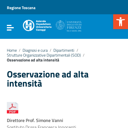
Vai ai contenuti
Vai al menu di navigazione
Regione Toscana
Vai al footer
Apr
Attiva / disattiva la navigazione
Home
/
Diagnosi e cura
/
Dipartimenti
/
Strutture Organizzative Dipartimentali (SOD)
/
Osservazione ad alta intensità
Osservazione ad alta
intensità
Direttore Prof. Simone Vanni
Sostituto Dr.ssa Francesca Innocenti