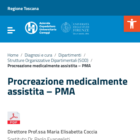
Vai ai contenuti
Vai al menu di navigazione
Regione Toscana
Vai al footer
Apr
Attiva / disattiva la navigazione
Home
/
Diagnosi e cura
/
Dipartimenti
/
Strutture Organizzative Dipartimentali (SOD)
/
Procreazione medicalmente assistita – PMA
Procreazione medicalmente
assistita – PMA
Direttore Prof.ssa Maria Elisabetta Coccia
Sostituto Dr. Paolo Evangelisti