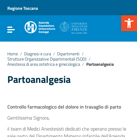
Vai ai contenuti
Vai al menu di navigazione
Regione Toscana
Vai al footer
Apr
Attiva / disattiva la navigazione
Home
/
Diagnosi e cura
/
Dipartimenti
/
Strutture Organizzative Dipartimentali (SOD)
/
Anestesia di area ostetrica e ginecologica
/
Partoanalgesia
Partoanalgesia
Controllo farmacologico del dolore in travaglio di parto
Gentilissima Signora,
il team di Medici Anestesisti dedicati che operano presso le
sale parto del Dipartimento Materno Infantile dell’Azienda