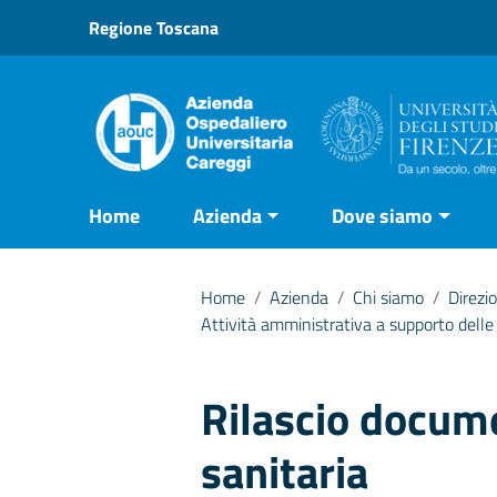
Vai ai contenuti
Regione Toscana
Vai al menu di navigazione
Vai al footer
Home
Azienda
Dove siamo
Home
/
Azienda
/
Chi siamo
/
Direzi
Attività amministrativa a supporto delle 
Rilascio docum
sanitaria