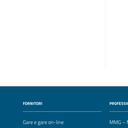
FORNITORI
PROFESSI
Gare e gare on-line
MMG – M