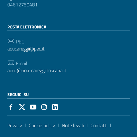
04612750481
POSTA ELETTRONICA
PEC
aoucareggi@pec.it
Email
aouc@aou-careggi.toscana.it
SEGUICI SU
Sezione Link Utili
Privacy
|
Cookie policy
|
Note legali
|
Contatti
|
Accessibilità
| Realizzato con
WordPress
|
Tema