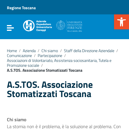
Vai ai contenuti
Vai al menu di navigazione
Regione Toscana
Vai al footer
Apr
Attiva / disattiva la navigazione
Home
/
Azienda
/
Chi siamo
/
Staff della Direzione Aziendale
/
Comunicazione
/
Partecipazione
/
Associazioni di Volontariato, Assistenza sociosanitaria, Tutela e
Promozione sociale
/
A.S.TOS. Associazione Stomatizzati Toscana
A.S.TOS. Associazione
Stomatizzati Toscana
Chi siamo
La stomia non è il problema, è la soluzione al problema. Con