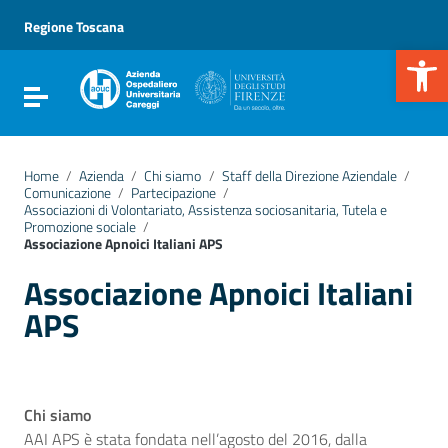
Vai ai contenuti
Vai al menu di navigazione
Regione Toscana
Vai al footer
Apr
Attiva / disattiva la navigazione
Home
/
Azienda
/
Chi siamo
/
Staff della Direzione Aziendale
/
Comunicazione
/
Partecipazione
/
Associazioni di Volontariato, Assistenza sociosanitaria, Tutela e
Promozione sociale
/
Associazione Apnoici Italiani APS
Associazione Apnoici Italiani
APS
Chi siamo
AAI APS è stata fondata nell’agosto del 2016, dalla