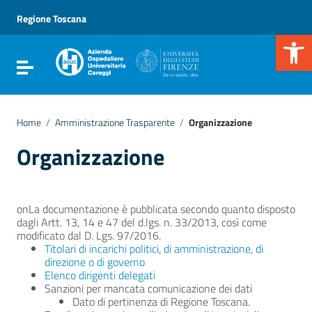
Vai ai contenuti
Vai al menu di navigazione
Regione Toscana
Vai al footer
Apr
Attiva / disattiva la navigazione
Home
/
Amministrazione Trasparente
/
Organizzazione
Organizzazione
onLa documentazione è pubblicata secondo quanto disposto
dagli Artt. 13, 14 e 47 del d.lgs. n. 33/2013, così come
modificato dal D. Lgs. 97/2016.
Titolari di incarichi politici, di amministrazione, di
direzione o di governo
Elenco dirigenti delegati
Sanzioni per mancata comunicazione dei dati
Dato di pertinenza di Regione Toscana.