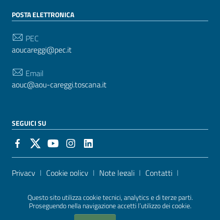
POSTA ELETTRONICA
PEC
aoucareggi@pec.it
Email
aouc@aou-careggi.toscana.it
SEGUICI SU
Sezione Link Utili
Privacy
|
Cookie policy
|
Note legali
|
Contatti
|
Accessibilità
| Realizzato con
WordPress
|
Tema
Questo sito utilizza cookie tecnici, analytics e di terze parti.
grafico
ItaliaWP2
| Basato sul
Prototipo per siti PA di
Proseguendo nella navigazione accetti l’utilizzo dei cookie.