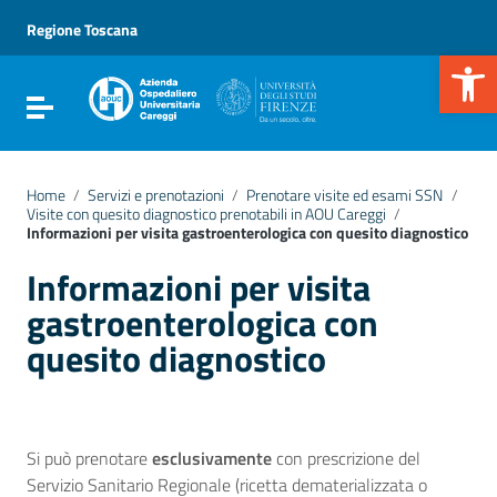
Vai ai contenuti
Vai al menu di navigazione
Regione Toscana
Vai al footer
Apr
Attiva / disattiva la navigazione
Home
/
Servizi e prenotazioni
/
Prenotare visite ed esami SSN
/
Visite con quesito diagnostico prenotabili in AOU Careggi
/
Informazioni per visita gastroenterologica con quesito diagnostico
Informazioni per visita
gastroenterologica con
quesito diagnostico
Si può prenotare
esclusivamente
con prescrizione del
Servizio Sanitario Regionale (ricetta dematerializzata o