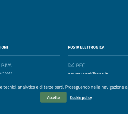
IONI
POSTA ELETTRONICA
 P.IVA
PEC
50481
aoucareggi@pec.it
e tecnici, analytics e di terze parti. Proseguendo nella navigazione acc
Email
aouc@aou-careggi.toscana.
Accetto
Cookie policy