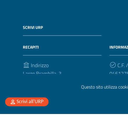
SCRIVI URP
RECAPITI
INFORMAZ
Indirizzo
C.F. /
Largo Brambilla, 3
046127
50134, Firenze
Questo sito utilizza cooki
Telefono
(+39) Centralino 055 794 111
Scrivi all'URP