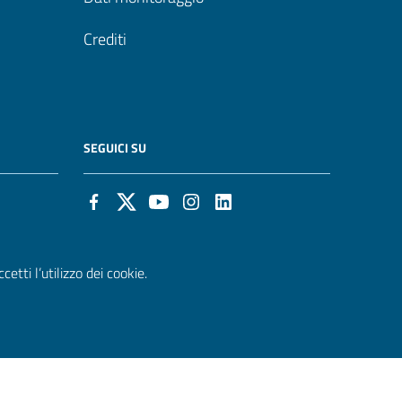
Crediti
SEGUICI SU
etti l’utilizzo dei cookie.
it