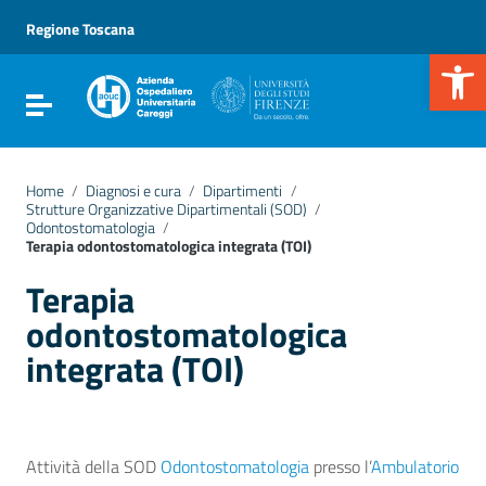
Vai ai contenuti
Vai al menu di navigazione
Regione Toscana
Vai al footer
Apr
Attiva / disattiva la navigazione
Home
/
Diagnosi e cura
/
Dipartimenti
/
Strutture Organizzative Dipartimentali (SOD)
/
Odontostomatologia
/
Terapia odontostomatologica integrata (TOI)
Terapia
odontostomatologica
integrata (TOI)
Attività della SOD
Odontostomatologia
presso l’
Ambulatorio