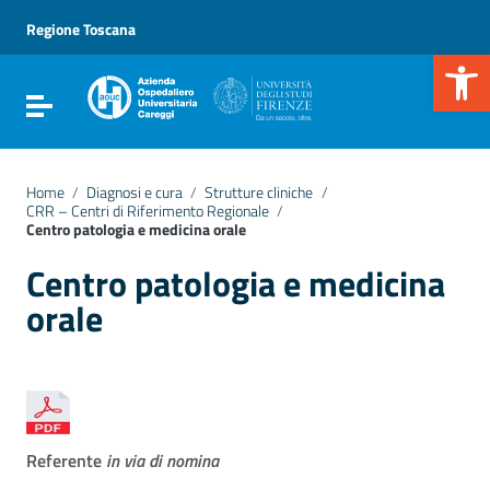
Vai ai contenuti
Vai al menu di navigazione
Regione Toscana
Vai al footer
Apr
Attiva / disattiva la navigazione
Home
/
Diagnosi e cura
/
Strutture cliniche
/
CRR – Centri di Riferimento Regionale
/
Centro patologia e medicina orale
Centro patologia e medicina
orale
Referente
in via di nomina