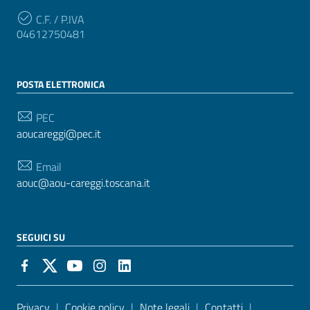
C.F. / P.IVA
04612750481
POSTA ELETTRONICA
PEC
aoucareggi@pec.it
Email
aouc@aou-careggi.toscana.it
SEGUICI SU
Sezione Link Utili
Privacy
|
Cookie policy
|
Note legali
|
Contatti
|