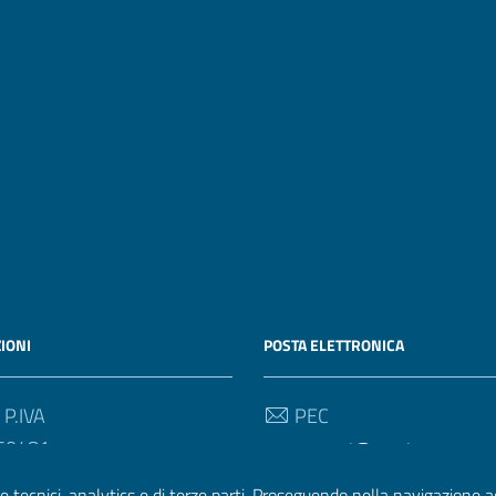
IONI
POSTA ELETTRONICA
 P.IVA
PEC
50481
aoucareggi@pec.it
e tecnici, analytics e di terze parti. Proseguendo nella navigazione acc