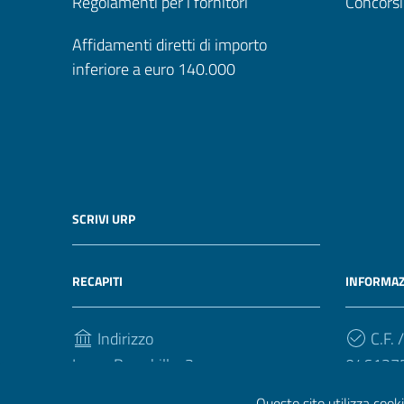
Regolamenti per i fornitori
Concorsi
Affidamenti diretti di importo
inferiore a euro 140.000
SCRIVI URP
RECAPITI
INFORMAZ
Indirizzo
C.F. /
Largo Brambilla, 3
046127
50134, Firenze
Questo sito utilizza cooki