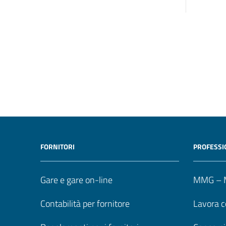
FORNITORI
PROFESSI
Gare e gare on-line
MMG – M
Contabilità per fornitore
Lavora c