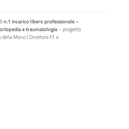
di
n.1 incarico libero professionale –
i ortopedia e traumatologia
– progetto
della Mano ( Direttore f.f. e