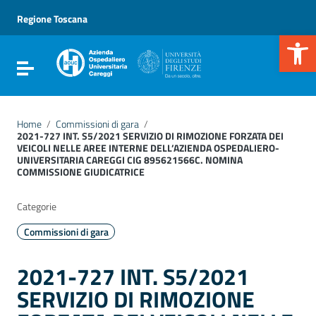
Vai ai contenuti
Vai al menu di navigazione
Regione Toscana
Vai al footer
Apr
Attiva / disattiva la navigazione
Home
/
Commissioni di gara
/
2021-727 INT. S5/2021 SERVIZIO DI RIMOZIONE FORZATA DEI
VEICOLI NELLE AREE INTERNE DELL’AZIENDA OSPEDALIERO-
UNIVERSITARIA CAREGGI CIG 895621566C. NOMINA
COMMISSIONE GIUDICATRICE
Categorie
Commissioni di gara
2021-727 INT. S5/2021
SERVIZIO DI RIMOZIONE