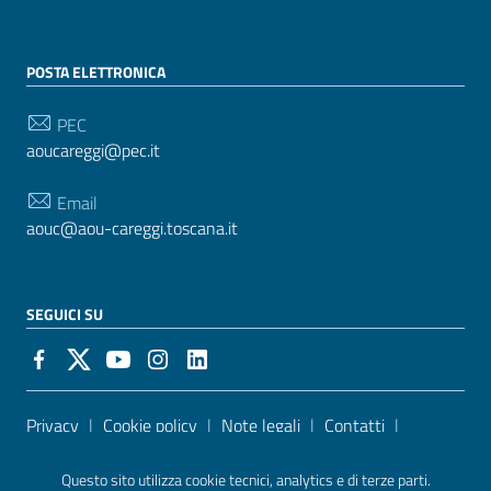
POSTA ELETTRONICA
PEC
aoucareggi@pec.it
Email
aouc@aou-careggi.toscana.it
SEGUICI SU
Sezione Link Utili
Privacy
|
Cookie policy
|
Note legali
|
Contatti
|
Accessibilità
| Realizzato con
WordPress
|
Tema
Questo sito utilizza cookie tecnici, analytics e di terze parti.