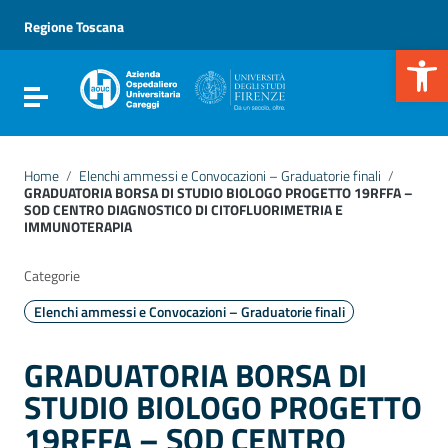
Vai ai contenuti
Vai al menu di navigazione
Regione Toscana
Vai al footer
Apr
Attiva / disattiva la navigazione
Home
/
Elenchi ammessi e Convocazioni – Graduatorie finali
/
GRADUATORIA BORSA DI STUDIO BIOLOGO PROGETTO 19RFFA –
SOD CENTRO DIAGNOSTICO DI CITOFLUORIMETRIA E
IMMUNOTERAPIA
Categorie
Elenchi ammessi e Convocazioni – Graduatorie finali
GRADUATORIA BORSA DI
STUDIO BIOLOGO PROGETTO
19RFFA – SOD CENTRO