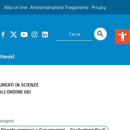
Albo on line
Amministrazione Trasparente
Privacy
Apr
tienici
REATI IN SCIENZE
ALL’ORDINE DEI
ategorie
Elenchi ammessi e Convocazioni – Graduatorie finali