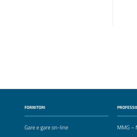
FORNITORI
PROFESSI
Gare e gare on-line
MMG – M