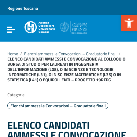
Vai ai contenuti
Vai al menu di navigazione
Regione Toscana
Vai al footer
Apr
Attiva / disattiva la navigazione
Home
/
Elenchi ammessi e Convocazioni – Graduatorie finali
/
ELENCO CANDIDATI AMMESSI E CONVOCAZIONE AL COLLOQUIO
BORSA DI STUDIO PER LAUREATI IN INGEGNERIA
DELL’INFORMAZIONE (L08), O IN SCIENZE E TECNOLOGIE
INFORMATICHE (L31), O IN SCIENZE MATEMATICHE (L35) O IN
STATISTICA (L41) O EQUIPOLLENTI – PROGETTO 19RFPG
Categorie
Elenchi ammessi e Convocazioni – Graduatorie finali
ELENCO CANDIDATI
AMMESSI E CONVOCAZIONE