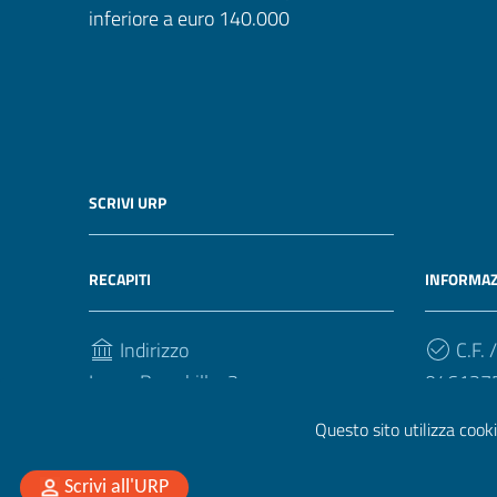
inferiore a euro 140.000
SCRIVI URP
RECAPITI
INFORMAZ
Indirizzo
C.F. /
Largo Brambilla, 3
046127
50134, Firenze
Questo sito utilizza cooki
Telefono
Scrivi all'URP
(+39) Centralino 055 794 111