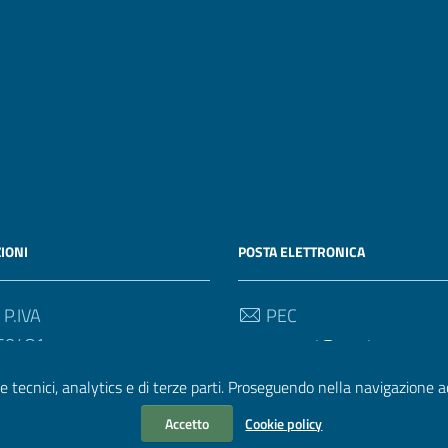
IONI
POSTA ELETTRONICA
 P.IVA
PEC
50481
aoucareggi@pec.it
e tecnici, analytics e di terze parti. Proseguendo nella navigazione acc
Email
Accetto
Cookie policy
aouc@aou-careggi.toscana.