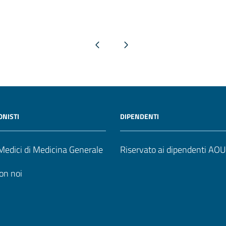
Pagina precedente
Pagina successiva
ONISTI
DIPENDENTI
edici di Medicina Generale
Riservato ai dipendenti AO
on noi