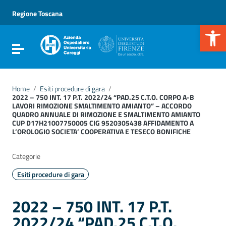
Vai ai contenuti
Vai al menu di navigazione
Regione Toscana
Vai al footer
Apr
Attiva / disattiva la navigazione
Home
/
Esiti procedure di gara
/
2022 – 750 INT. 17 P.T. 2022/24 “PAD.25 C.T.O. CORPO A-B
LAVORI RIMOZIONE SMALTIMENTO AMIANTO” – ACCORDO
QUADRO ANNUALE DI RIMOZIONE E SMALTIMENTO AMIANTO
CUP D17H21007750005 CIG 9520305438 AFFIDAMENTO A
L’OROLOGIO SOCIETA’ COOPERATIVA E TESECO BONIFICHE
Categorie
Esiti procedure di gara
2022 – 750 INT. 17 P.T.
2022/24 “PAD.25 C.T.O.