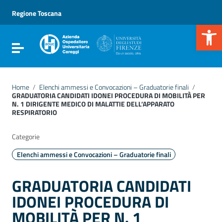
Vai ai contenuti
Vai al menu di navigazione
Regione Toscana
Vai al footer
Apr
Attiva / disattiva la navigazione
Home
/
Elenchi ammessi e Convocazioni – Graduatorie finali
/
GRADUATORIA CANDIDATI IDONEI PROCEDURA DI MOBILITÀ PER
N. 1 DIRIGENTE MEDICO DI MALATTIE DELL’APPARATO
RESPIRATORIO
Categorie
Elenchi ammessi e Convocazioni – Graduatorie finali
GRADUATORIA CANDIDATI
IDONEI PROCEDURA DI
MOBILITÀ PER N. 1