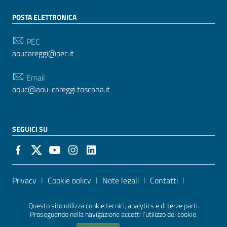
POSTA ELETTRONICA
PEC
aoucareggi@pec.it
Email
aouc@aou-careggi.toscana.it
SEGUICI SU
Sezione Link Utili
Privacy
|
Cookie policy
|
Note legali
|
Contatti
|
Accessibilità
| Realizzato con
WordPress
|
Tema
Questo sito utilizza cookie tecnici, analytics e di terze parti.
grafico
ItaliaWP2
| Basato sul
Prototipo per siti PA di
Proseguendo nella navigazione accetti l’utilizzo dei cookie.