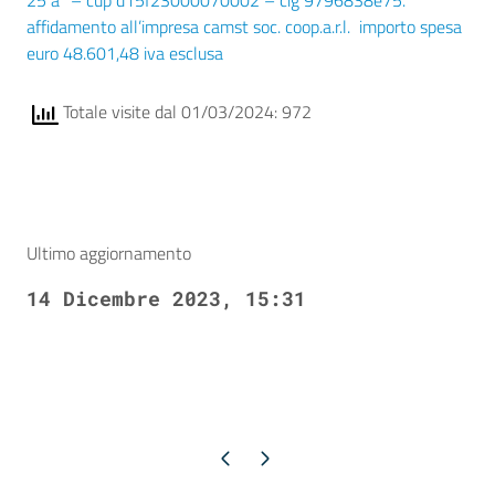
25 a” – cup d15f23000070002 – cig 9796838e75.
affidamento all’impresa camst soc. coop.a.r.l. importo spesa
euro 48.601,48 iva esclusa
Totale visite dal 01/03/2024: 972
Ultimo aggiornamento
14 Dicembre 2023, 15:31
Pagina precedente
Pagina successiva