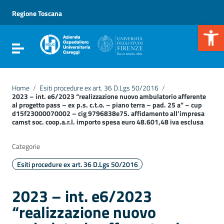
Vai ai contenuti
Vai al menu di navigazione
Regione Toscana
Vai al footer
Apr
Attiva / disattiva la navigazione
Home
/
Esiti procedure ex art. 36 D.Lgs 50/2016
/
2023 – int. e6/2023 “realizzazione nuovo ambulatorio afferente
al progetto pass – ex p.s. c.t.o. – piano terra – pad. 25 a” – cup
d15f23000070002 – cig 9796838e75. affidamento all’impresa
camst soc. coop.a.r.l. importo spesa euro 48.601,48 iva esclusa
Categorie
Esiti procedure ex art. 36 D.Lgs 50/2016
2023 – int. e6/2023
“realizzazione nuovo