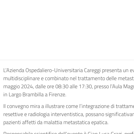
L’Azienda Ospedaliero-Universitaria Careggi presenta un ev
multidisciplinare e combinato nel trattamento delle metasta
maggio 2024, dalle ore 08:30 alle 17:30, presso l’Aula Mag
in Largo Brambilla a Firenze.
Il convegno mira a illustrare come l’integrazione di trattam
resettive e radiologia interventistica, possano significativ
pazienti affetti da malattia metastatica epatica.
Responsabile scientifico dell’evento è Gian Luca Grazi, prof