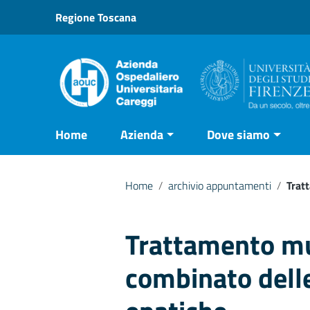
Vai ai contenuti
Regione Toscana
Vai al menu di navigazione
Vai al footer
Home
Azienda
Dove siamo
Home
/
archivio appuntamenti
/
Trat
Trattamento mul
combinato dell