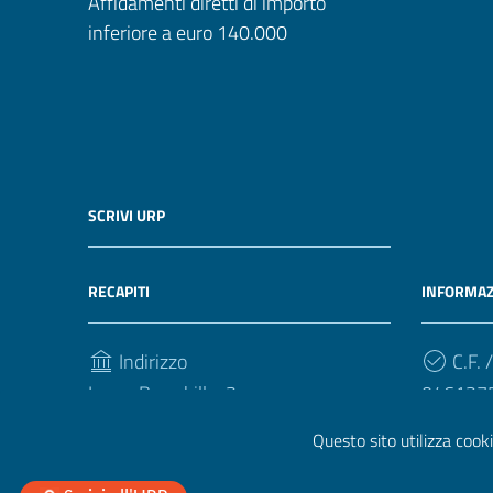
Affidamenti diretti di importo
inferiore a euro 140.000
SCRIVI URP
RECAPITI
INFORMAZ
Indirizzo
C.F. /
Largo Brambilla, 3
046127
50134, Firenze
Questo sito utilizza cooki
Telefono