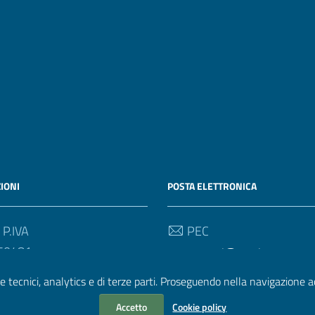
IONI
POSTA ELETTRONICA
 P.IVA
PEC
50481
aoucareggi@pec.it
e tecnici, analytics e di terze parti. Proseguendo nella navigazione acc
Email
Accetto
Cookie policy
aouc@aou-careggi.toscana.