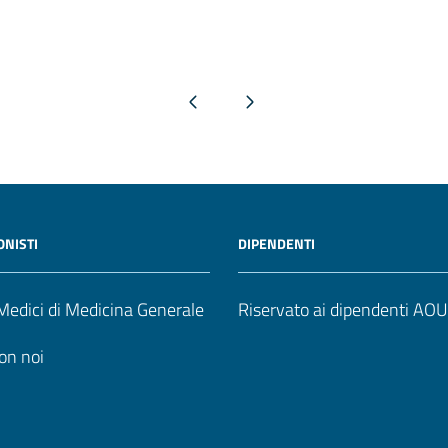
Pagina precedente
Pagina successiva
ONISTI
DIPENDENTI
edici di Medicina Generale
Riservato ai dipendenti AO
on noi