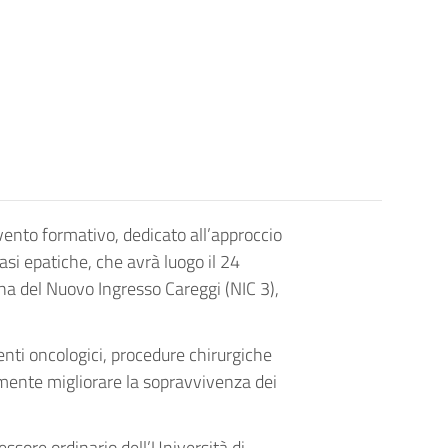
ento formativo, dedicato all’approccio
si epatiche, che avrà luogo il 24
na del Nuovo Ingresso Careggi (NIC 3),
enti oncologici, procedure chirurgiche
amente migliorare la sopravvivenza dei
essore ordinario dell’Università di