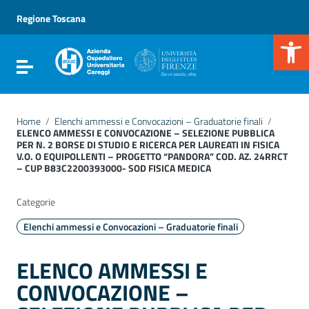
Vai ai contenuti
Vai al menu di navigazione
Regione Toscana
Vai al footer
Apr
Attiva / disattiva la navigazione
Home
/
Elenchi ammessi e Convocazioni – Graduatorie finali
/
ELENCO AMMESSI E CONVOCAZIONE – SELEZIONE PUBBLICA
PER N. 2 BORSE DI STUDIO E RICERCA PER LAUREATI IN FISICA
V.O. O EQUIPOLLENTI – PROGETTO “PANDORA” COD. AZ. 24RRCT
– CUP B83C2200393000- SOD FISICA MEDICA
Categorie
Elenchi ammessi e Convocazioni – Graduatorie finali
ELENCO AMMESSI E
CONVOCAZIONE –