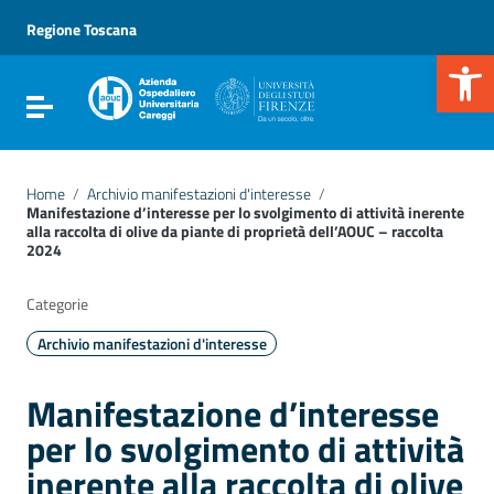
Vai ai contenuti
Vai al menu di navigazione
Regione Toscana
Vai al footer
Apr
Attiva / disattiva la navigazione
Home
/
Archivio manifestazioni d'interesse
/
Manifestazione d’interesse per lo svolgimento di attività inerente
alla raccolta di olive da piante di proprietà dell’AOUC – raccolta
2024
Categorie
Archivio manifestazioni d'interesse
Manifestazione d’interesse
per lo svolgimento di attività
inerente alla raccolta di olive