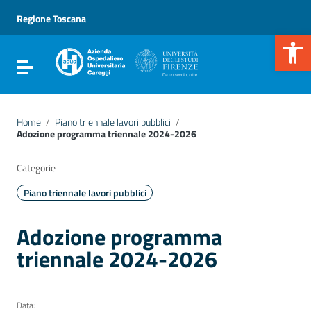
Vai ai contenuti
Vai al menu di navigazione
Regione Toscana
Vai al footer
Apr
Attiva / disattiva la navigazione
Home
/
Piano triennale lavori pubblici
/
Adozione programma triennale 2024-2026
Categorie
Piano triennale lavori pubblici
Adozione programma
triennale 2024-2026
Data: