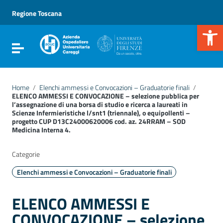
Vai ai contenuti
Vai al menu di navigazione
Regione Toscana
Vai al footer
Apr
Attiva / disattiva la navigazione
Home
/
Elenchi ammessi e Convocazioni – Graduatorie finali
/
ELENCO AMMESSI E CONVOCAZIONE – selezione pubblica per
l’assegnazione di una borsa di studio e ricerca a laureati in
Scienze Infermieristiche l/snt1 (triennale), o equipollenti –
progetto CUP D13C24000620006 cod. az. 24RRAM – SOD
Medicina Interna 4.
Categorie
Elenchi ammessi e Convocazioni – Graduatorie finali
ELENCO AMMESSI E
CONVOCAZIONE – selezione