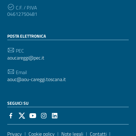
C.F. / P.IVA
04612750481
POSTA ELETTRONICA
PEC
aoucareggi@pec.it
Email
aouc@aou-careggi.toscana.it
SEGUICI SU
Sezione Link Utili
Privacy
|
Cookie policy
|
Note legali
|
Contatti
|