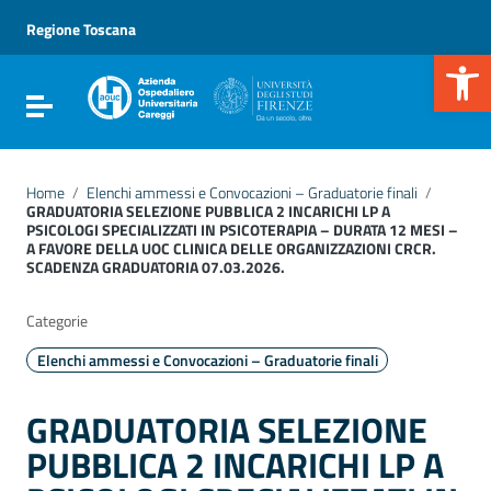
Vai ai contenuti
Vai al menu di navigazione
Regione Toscana
Vai al footer
Apr
Attiva / disattiva la navigazione
Home
/
Elenchi ammessi e Convocazioni – Graduatorie finali
/
GRADUATORIA SELEZIONE PUBBLICA 2 INCARICHI LP A
PSICOLOGI SPECIALIZZATI IN PSICOTERAPIA – DURATA 12 MESI –
A FAVORE DELLA UOC CLINICA DELLE ORGANIZZAZIONI CRCR.
SCADENZA GRADUATORIA 07.03.2026.
Categorie
Elenchi ammessi e Convocazioni – Graduatorie finali
GRADUATORIA SELEZIONE
PUBBLICA 2 INCARICHI LP A