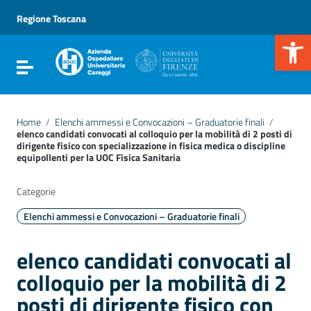
Vai ai contenuti
Vai al menu di navigazione
Regione Toscana
Vai al footer
Apr
Attiva / disattiva la navigazione
Home
/
Elenchi ammessi e Convocazioni – Graduatorie finali
/
elenco candidati convocati al colloquio per la mobilità di 2 posti di
dirigente fisico con specializzazione in fisica medica o discipline
equipollenti per la UOC Fisica Sanitaria
Categorie
Elenchi ammessi e Convocazioni – Graduatorie finali
elenco candidati convocati al
colloquio per la mobilità di 2
posti di dirigente fisico con