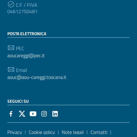
C.F. / P.IVA
04612750481
POSTA ELETTRONICA
PEC
aoucareggi@pec.it
Email
aouc@aou-careggi.toscana.it
SEGUICI SU
Sezione Link Utili
Privacy
|
Cookie policy
|
Note legali
|
Contatti
|