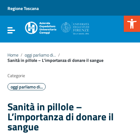
Vai ai contenuti
Vai al menu di navigazione
Regione Toscana
Vai al footer
Apr
Attiva / disattiva la navigazione
Home
/
oggi parliamo di...
/
Sanità in pillole – L’importanza di donare il sangue
Categorie
oggi parliamo di...
Sanità in pillole –
L’importanza di donare il
sangue