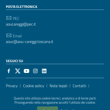
POSTA ELETTRONICA
PEC
aoucareggi@pec.it
Email
aouc@aou-careggi.toscana.it
SEGUICI SU
Sezione Link Utili
Privacy
|
Cookie policy
|
Note legali
|
Contatti
|
Accessibilità
| Realizzato con
WordPress
|
Tema
Questo sito utilizza cookie tecnici, analytics e di terze parti.
grafico
ItaliaWP2
| Basato sul
Prototipo per siti PA di
Proseguendo nella navigazione accetti l’utilizzo dei cookie.
AgID