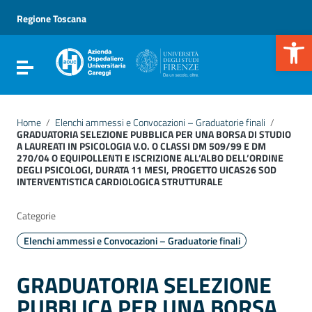
Vai ai contenuti
Vai al menu di navigazione
Regione Toscana
Vai al footer
Apr
Attiva / disattiva la navigazione
Home
/
Elenchi ammessi e Convocazioni – Graduatorie finali
/
GRADUATORIA SELEZIONE PUBBLICA PER UNA BORSA DI STUDIO
A LAUREATI IN PSICOLOGIA V.O. O CLASSI DM 509/99 E DM
270/04 O EQUIPOLLENTI E ISCRIZIONE ALL’ALBO DELL’ORDINE
DEGLI PSICOLOGI, DURATA 11 MESI, PROGETTO UICAS26 SOD
INTERVENTISTICA CARDIOLOGICA STRUTTURALE
Categorie
Elenchi ammessi e Convocazioni – Graduatorie finali
GRADUATORIA SELEZIONE
PUBBLICA PER UNA BORSA