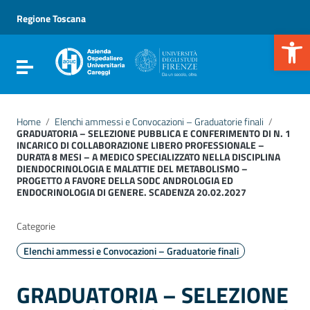
Vai ai contenuti
Vai al menu di navigazione
Regione Toscana
Vai al footer
Apr
Attiva / disattiva la navigazione
Home
/
Elenchi ammessi e Convocazioni – Graduatorie finali
/
GRADUATORIA – SELEZIONE PUBBLICA E CONFERIMENTO DI N. 1
INCARICO DI COLLABORAZIONE LIBERO PROFESSIONALE –
DURATA 8 MESI – A MEDICO SPECIALIZZATO NELLA DISCIPLINA
DIENDOCRINOLOGIA E MALATTIE DEL METABOLISMO –
PROGETTO A FAVORE DELLA SODC ANDROLOGIA ED
ENDOCRINOLOGIA DI GENERE. SCADENZA 20.02.2027
Categorie
Elenchi ammessi e Convocazioni – Graduatorie finali
GRADUATORIA – SELEZIONE