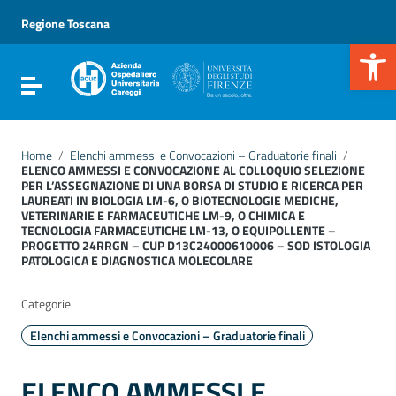
Vai ai contenuti
Vai al menu di navigazione
Regione Toscana
Vai al footer
Apr
Attiva / disattiva la navigazione
Home
/
Elenchi ammessi e Convocazioni – Graduatorie finali
/
ELENCO AMMESSI E CONVOCAZIONE AL COLLOQUIO SELEZIONE
PER L’ASSEGNAZIONE DI UNA BORSA DI STUDIO E RICERCA PER
LAUREATI IN BIOLOGIA LM-6, O BIOTECNOLOGIE MEDICHE,
VETERINARIE E FARMACEUTICHE LM-9, O CHIMICA E
TECNOLOGIA FARMACEUTICHE LM-13, O EQUIPOLLENTE –
PROGETTO 24RRGN – CUP D13C24000610006 – SOD ISTOLOGIA
PATOLOGICA E DIAGNOSTICA MOLECOLARE
Categorie
Elenchi ammessi e Convocazioni – Graduatorie finali
ELENCO AMMESSI E