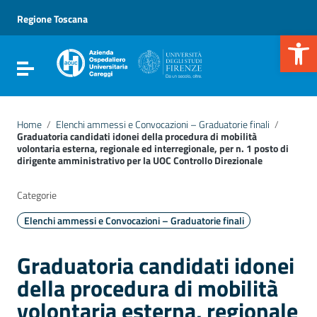
Vai ai contenuti
Vai al menu di navigazione
Regione Toscana
Vai al footer
Apr
Attiva / disattiva la navigazione
Home
/
Elenchi ammessi e Convocazioni – Graduatorie finali
/
Graduatoria candidati idonei della procedura di mobilità
volontaria esterna, regionale ed interregionale, per n. 1 posto di
dirigente amministrativo per la UOC Controllo Direzionale
Categorie
Elenchi ammessi e Convocazioni – Graduatorie finali
Graduatoria candidati idonei
della procedura di mobilità
volontaria esterna, regionale