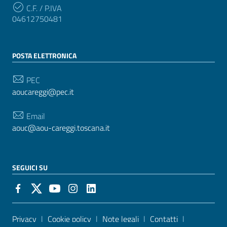
C.F. / P.IVA
04612750481
POSTA ELETTRONICA
PEC
aoucareggi@pec.it
Email
aouc@aou-careggi.toscana.it
SEGUICI SU
Sezione Link Utili
Privacy
|
Cookie policy
|
Note legali
|
Contatti
|