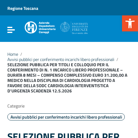
Vai ai contenuti
Vai al menu di navigazione
Regione Toscana
Vai al footer
Apr
Attiva / disattiva la navigazione
Home
/
Avvisi pubblici per conferimento incarichi libero professionali
/
SELEZIONE PUBBLICA PER TITOLI E COLLOQUIO PER IL
CONFERIMENTO DI N. 1 INCARICO LIBERO PROFESSIONALE –
DURATA 8 MESI – COMPENSO COMPLESSIVO EURO 31.200,00 A
MEDICO NELLA DISCIPLINA DI CARDIOLOGIA PROGETTO A
FAVORE DELLA SODC CARDIOLOGIA INTERVENTISTICA
D’URGENZA SCADENZA 12.5.2026
Categorie
Avvisi pubblici per conferimento incarichi libero professionali
SELEZIONE PUBBLICA PER