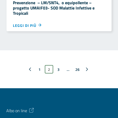
Prevenzione – LM/SNT4, o equipollente –
progetto UMAIF03- SOD Malattie Infettive e
Tropicali
LEGGI DI PIÙ
Pagina precedente
1
2
3
…
Pagina successiva
26
Albo on line