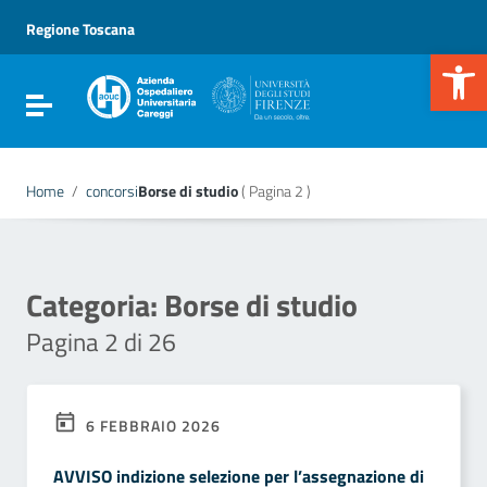
Vai ai contenuti
Vai al menu di navigazione
Regione Toscana
Vai al footer
Apr
Attiva / disattiva la navigazione
Home
/
concorsi
Borse di studio
( Pagina 2 )
Categoria:
Borse di studio
Pagina 2 di 26
6 FEBBRAIO 2026
AVVISO indizione selezione per l’assegnazione di