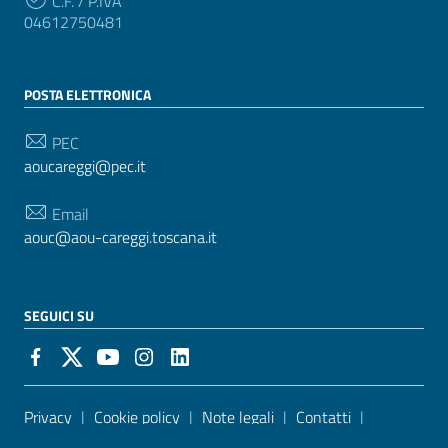
C.F. / P.IVA
04612750481
POSTA ELETTRONICA
PEC
aoucareggi@pec.it
Email
aouc@aou-careggi.toscana.it
SEGUICI SU
Sezione Link Utili
Privacy
|
Cookie policy
|
Note legali
|
Contatti
|