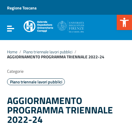
Vai ai contenuti
Vai al menu di navigazione
Regione Toscana
Vai al footer
Apr
Attiva / disattiva la navigazione
Home
/
Piano triennale lavori pubblici
/
AGGIORNAMENTO PROGRAMMA TRIENNALE 2022-24
Categorie
Piano triennale lavori pubblici
AGGIORNAMENTO
PROGRAMMA TRIENNALE
2022-24