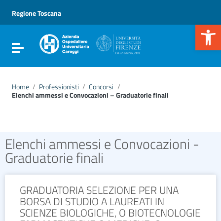
Vai ai contenuti
Vai al menu di navigazione
Regione Toscana
Vai al footer
Apr
Attiva / disattiva la navigazione
Home
/
Professionisti
/
Concorsi
/
Elenchi ammessi e Convocazioni – Graduatorie finali
Elenchi ammessi e Convocazioni -
Graduatorie finali
GRADUATORIA SELEZIONE PER UNA
BORSA DI STUDIO A LAUREATI IN
SCIENZE BIOLOGICHE, O BIOTECNOLOGIE