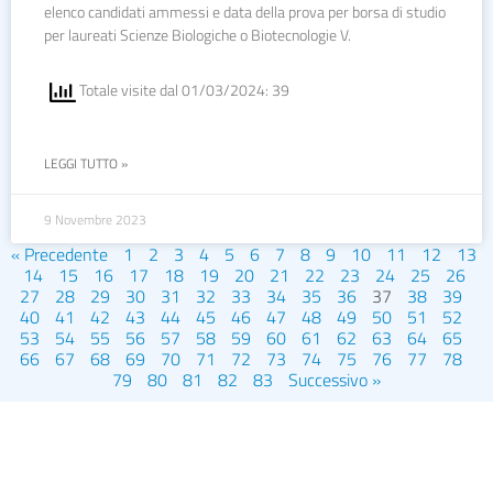
elenco candidati ammessi e data della prova per borsa di studio
per laureati Scienze Biologiche o Biotecnologie V.
Totale visite dal 01/03/2024: 39
LEGGI TUTTO »
9 Novembre 2023
« Precedente
1
2
3
4
5
6
7
8
9
10
11
12
13
14
15
16
17
18
19
20
21
22
23
24
25
26
27
28
29
30
31
32
33
34
35
36
37
38
39
40
41
42
43
44
45
46
47
48
49
50
51
52
53
54
55
56
57
58
59
60
61
62
63
64
65
66
67
68
69
70
71
72
73
74
75
76
77
78
79
80
81
82
83
Successivo »